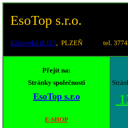
EsoTop s.r.o.
Klatovská tř.115
, PLZEŇ tel. 377423
Přejít na:
Stránky společnosti
Strán
EsoTop s.r.o
1
E-SHOP