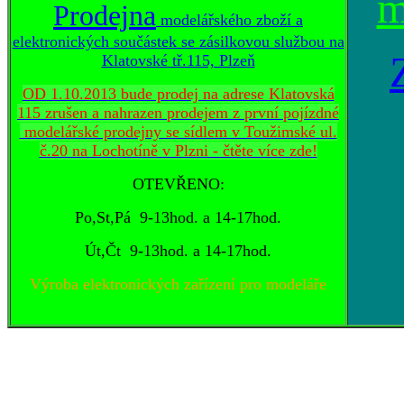
m
Prodejna
modelářského zboží a
elektronických součástek se zásilkovou službou na
Klatovské tř.115, Plzeň
OD 1.10.2013 bude prodej na adrese Klatovská
115 zrušen a nahrazen prodejem z první pojízdné
modelářské prodejny se sídlem v Toužimské ul.
č.20 na Lochotíně v Plzni - čtěte více zde!
OTEVŘENO:
Po,St,Pá 9-13hod. a 14-17hod.
Út,Čt 9-13hod. a 14-17hod.
Výroba elektronických zařízení pro modeláře